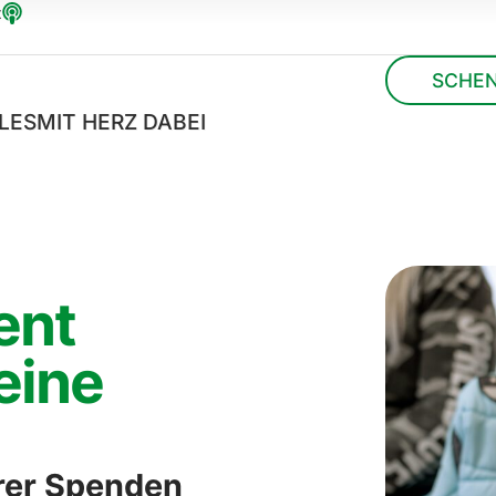
t
SCHE
LES
MIT HERZ DABEI
ent
eine
urer Spenden