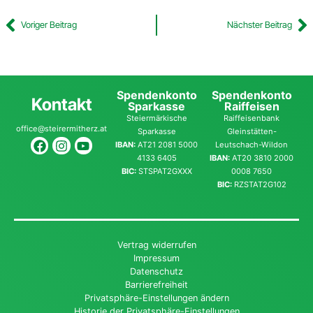
Voriger Beitrag
Nächster Beitrag
Spendenkonto
Spendenkonto
Kontakt
Sparkasse
Raiffeisen
Steiermärkische
Raiffeisenbank
office@steirermitherz.at
Sparkasse
Gleinstätten-
IBAN:
AT21 2081 5000
Leutschach-Wildon
4133 6405
IBAN:
AT20 3810 2000
BIC:
STSPAT2GXXX
0008 7650
BIC:
RZSTAT2G102
Vertrag widerrufen
Impressum
Datenschutz
Barrierefreiheit
Privatsphäre-Einstellungen ändern
Historie der Privatsphäre-Einstellungen