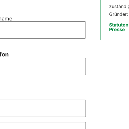
zuständi
Gründer:
name
Statute
Presse
fon