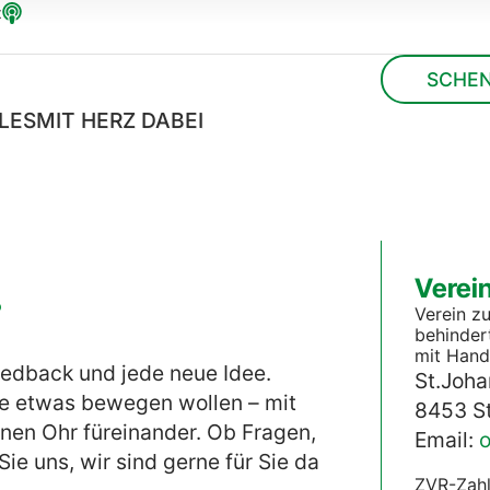
t
SCHE
LES
MIT HERZ DABEI
Verein
?
Verein z
behinder
mit Hand
eedback und jede neue Idee.
St.Joha
ie etwas bewegen wollen – mit
8453 S
en Ohr füreinander. Ob Fragen,
Email:
o
e uns, wir sind gerne für Sie da
ZVR-Zahl