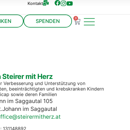
Kontakt
0
NKEN
SPENDEN
 Steirer mit Herz
ur Verbesserung und Unterstützung von
ten, beeinträchtigten und krebskranken Kindern
icap sowie deren Familien
nn im Saggautal 105
t.Johann im Saggautal
ffice@steirermitherz.at
: 131148892