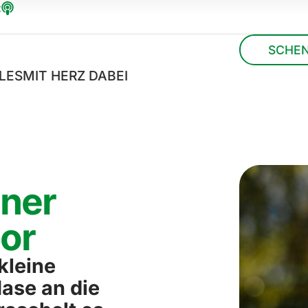
t
SCHE
LES
MIT HERZ DABEI
öner
dor
kleine
ase an die