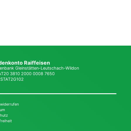
enkonto Raiffeisen
senbank Gleinstätten-Leutschach-Wildon
T20 3810 2000 0008 7650
STAT2G102
 widerrufen
sum
hutz
freiheit