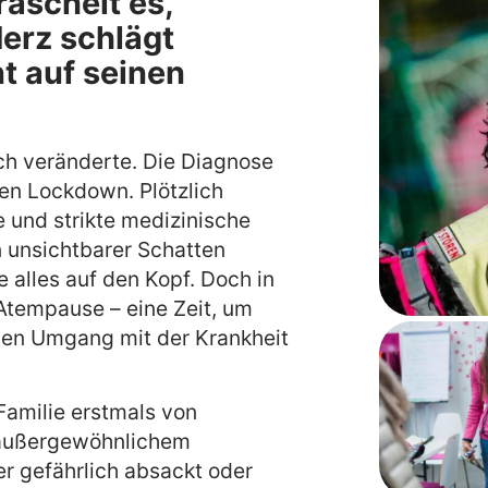
aschelt es,
Herz schlägt
t auf seinen
ich veränderte. Die Diagnose
en Lockdown. Plötzlich
 und strikte medizinische
n unsichtbarer Schatten
te alles auf den Kopf. Doch in
Atempause – eine Zeit, um
den Umgang mit der Krankheit
Familie erstmals von
t außergewöhnlichem
er gefährlich absackt oder