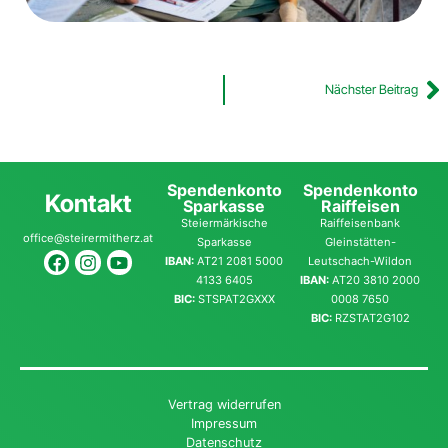
Nächster Beitrag
Spendenkonto
Spendenkonto
Kontakt
Sparkasse
Raiffeisen
Steiermärkische
Raiffeisenbank
office@steirermitherz.at
Sparkasse
Gleinstätten-
IBAN:
AT21 2081 5000
Leutschach-Wildon
4133 6405
IBAN:
AT20 3810 2000
BIC:
STSPAT2GXXX
0008 7650
BIC:
RZSTAT2G102
Vertrag widerrufen
Impressum
Datenschutz